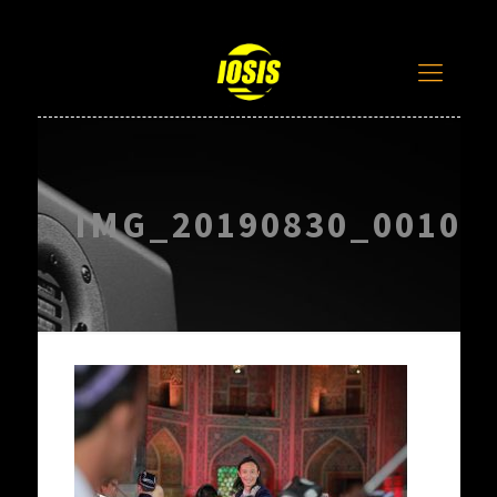
IMG_20190830_001006