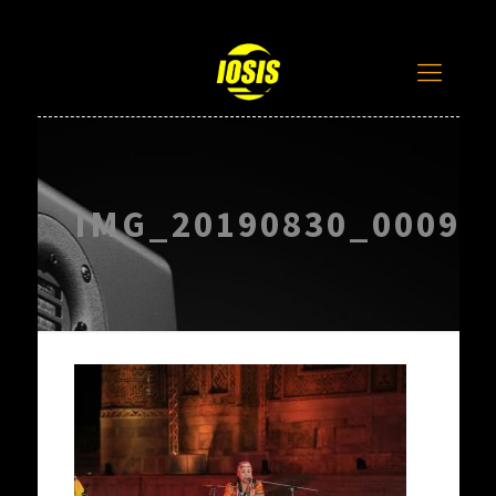
IMG_20190830_000952